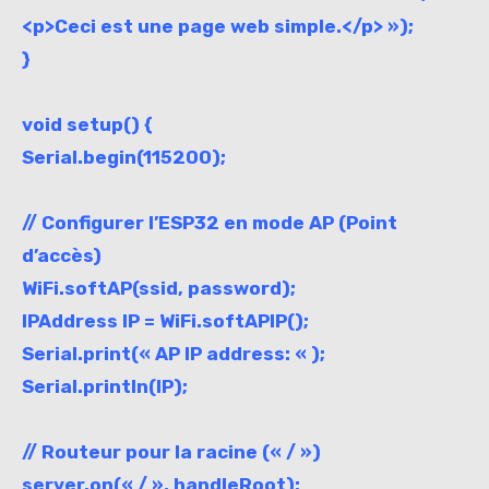
<p>Ceci est une page web simple.</p> »);
}
void setup() {
Serial.begin(115200);
// Configurer l’ESP32 en mode AP (Point
d’accès)
WiFi.softAP(ssid, password);
IPAddress IP = WiFi.softAPIP();
Serial.print(« AP IP address: « );
Serial.println(IP);
// Routeur pour la racine (« / »)
server.on(« / », handleRoot);