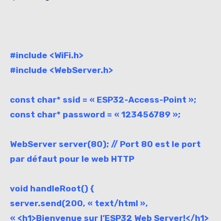
#include <WiFi.h>
#include <WebServer.h>
const char* ssid = « ESP32-Access-Point »;
const char* password = « 123456789 »;
WebServer server(80); // Port 80 est le port
par défaut pour le web HTTP
void handleRoot() {
server.send(200, « text/html »,
« <h1>Bienvenue sur l’ESP32 Web Server!</h1>