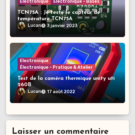
Electronique
Électronique – Bases
TCN75A : Je teste le capteur de
température TCN75A
Lucan
3 janvier 2023
Electronique
Électronique – Pratique & Atelier
Test de la caméra thermique unity uti
260B
Lucan
17 août 2022
Laisser un commentaire