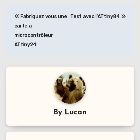
Navigation
Fabriquez vous une
Test avec l’ATtiny84
de
carte a
l’article
microcontrôleur
ATtiny24
By
Lucan