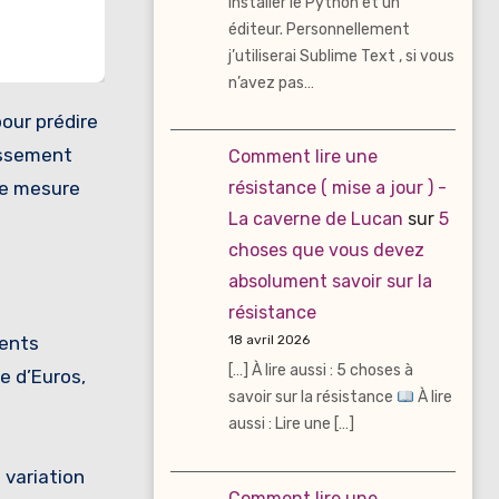
installer le Python et un
éditeur. Personnellement
j’utiliserai Sublime Text , si vous
n’avez pas…
assement
Comment lire une
résistance ( mise a jour ) -
une mesure
La caverne de Lucan
sur
5
choses que vous devez
absolument savoir sur la
résistance
18 avril 2026
rents
[…] À lire aussi : 5 choses à
e d’Euros,
savoir sur la résistance
À lire
aussi : Lire une […]
 variation
Comment lire une