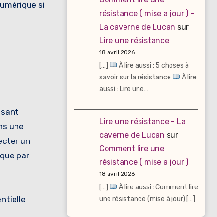
numérique si
résistance ( mise a jour ) -
La caverne de Lucan
sur
Lire une résistance
18 avril 2026
[…]
À lire aussi : 5 choses à
savoir sur la résistance
À lire
aussi : Lire une…
osant
Lire une résistance - La
ans une
caverne de Lucan
sur
ecter un
Comment lire une
ique par
résistance ( mise a jour )
18 avril 2026
[…]
À lire aussi : Comment lire
ntielle
une résistance (mise à jour) […]