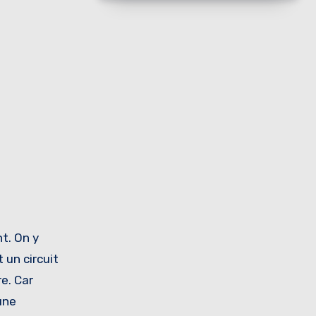
t. On y
 un circuit
e. Car
une